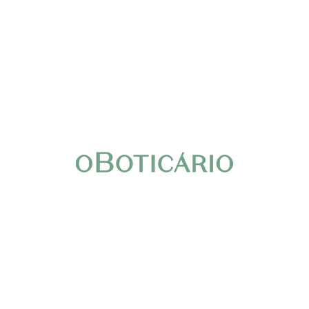
L1341
L1419
Ver información
Ver información
…
‹
1
2
36
›
Páginas
Páginas
Inicio
Experiencias
Marcas
Consultorios
Gastronomía
Páginas
Páginas
Espacios
Centro de Eventos
Ofertas
Horarios