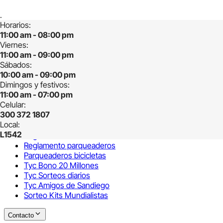
Servicios
.
Horarios
:
Páginas
11:00 am
-
08:00 pm
Viernes
:
Páginas
11:00 am
-
09:00 pm
Sostenibilidad
Sábados
:
Amigos de Sandiego
10:00 am
-
09:00 pm
PQRS
Dimingos y festivos
:
Tratamiento de datos
11:00 am
-
07:00 pm
Celular
:
Condiciones y Reglamentos
300 372 1807
Local:
Condiciones y Reglamentos
L1542
Reglamento mascotas
Reglamento parqueaderos
Parqueaderos bicicletas
Tyc Bono 20 Millones
Tyc Sorteos diarios
Tyc Amigos de Sandiego
Sorteo Kits Mundialistas
Contacto