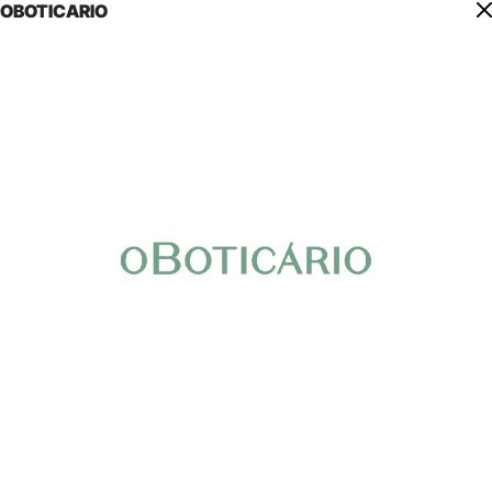
OBOTICARIO
Inicio
Experiencias
Marcas
Consultorios
Gastronomía
Espacios
Centro de Eventos
Amigos de Sandiego
A
B
C
D
E
F
G
H
I
J
K
L
M
N
Ñ
O
P
Q
R
S
T
U
V
W
X
Y
Z
✕
Categorías
L1122
L1704
Ver información
Ver información