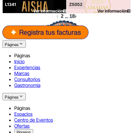
L1341
Z5052
Ver información
Ver información
…
‹
1
2
18
›
Páginas
Páginas
Inicio
Experiencias
Marcas
Consultorios
Gastronomía
Páginas
Páginas
Espacios
Centro de Eventos
Ofertas
Horarios