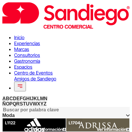
Inicio
Experiencias
Marcas
Consultorios
Gastronomía
Espacios
Centro de Eventos
Amigos de Sandiego
A
B
C
D
E
F
G
H
I
J
K
L
M
N
Ñ
O
P
Q
R
S
T
U
V
W
X
Y
Z
✕
Moda
L1122
L1704
Ver información
Ver información